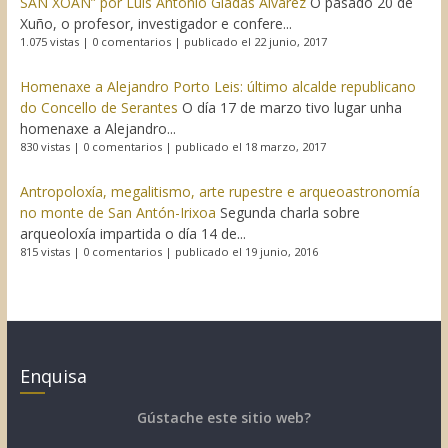
SAN XOÁN” por Luís Antonio Giadás Álvarez
O pasado 20 de
Xuño, o profesor, investigador e confere...
1.075 vistas
|
0 comentarios
|
publicado el 22 junio, 2017
Homenaxe a Alejandro Porto Leis: último alcalde republicano
do Concello de Serantes
O día 17 de marzo tivo lugar unha
homenaxe a Alejandro...
830 vistas
|
0 comentarios
|
publicado el 18 marzo, 2017
Antropoloxía, megalitismo, arte rupestre e arqueoastronomía
no monte de San Antón-Irixoa
Segunda charla sobre
arqueoloxía impartida o día 14 de...
815 vistas
|
0 comentarios
|
publicado el 19 junio, 2016
Enquisa
Gústache este sitio web?