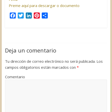
Preme aquí para descargar o documento
F
T
L
P
C
a
w
i
i
o
c
i
n
n
m
e
t
k
t
p
b
t
e
e
a
o
e
d
r
r
Deja un comentario
o
r
I
e
t
k
n
s
i
Tu dirección de correo electrónico no será publicada.
Los
t
r
campos obligatorios están marcados con
*
Comentario