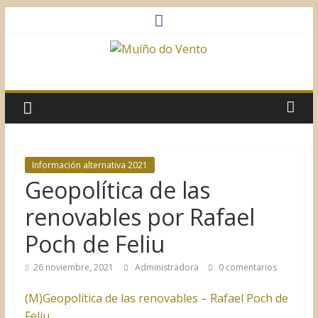
Saltar
al
contenido
Muíño
do
Vento
Información alternativa 2021
Geopolítica de las
Asociación
Sociocultural
renovables por Rafael
Poch de Feliu
26 noviembre, 2021
Administradora
0 comentarios
(M)Geopolítica de las renovables – Rafael Poch de
Feliu