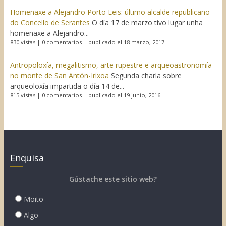
Homenaxe a Alejandro Porto Leis: último alcalde republicano
do Concello de Serantes
O día 17 de marzo tivo lugar unha
homenaxe a Alejandro...
830 vistas
|
0 comentarios
|
publicado el 18 marzo, 2017
Antropoloxía, megalitismo, arte rupestre e arqueoastronomía
no monte de San Antón-Irixoa
Segunda charla sobre
arqueoloxía impartida o día 14 de...
815 vistas
|
0 comentarios
|
publicado el 19 junio, 2016
Enquisa
Gústache este sitio web?
Moito
Algo