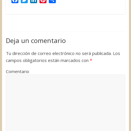
a
w
i
i
o
c
i
n
n
m
e
t
k
t
p
b
t
e
e
a
o
e
d
r
r
Deja un comentario
o
r
I
e
t
k
n
s
i
Tu dirección de correo electrónico no será publicada.
Los
t
r
campos obligatorios están marcados con
*
Comentario