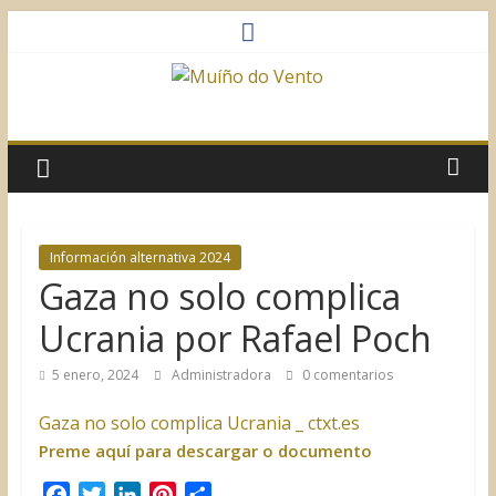
Saltar
al
contenido
Muíño
do
Vento
Información alternativa 2024
Gaza no solo complica
Asociación
Sociocultural
Ucrania por Rafael Poch
5 enero, 2024
Administradora
0 comentarios
Gaza no solo complica Ucrania _ ctxt.es
Preme aquí para descargar o documento
F
T
L
P
C