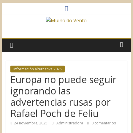
Saltar
al
contenido
Muíño
do
Vento
Información alternativa 2025
Europa no puede seguir
Asociación
Sociocultural
ignorando las
advertencias rusas por
Rafael Poch de Feliu
24 noviembre, 2025
Administradora
0 comentarios