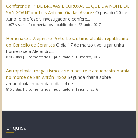
Conferencia “IDE BRUXAS E CURUXAS….. QUE É A NOITE DE
SAN XOÁN” por Luís Antonio Giadás Álvarez
O pasado 20 de
Xuño, o profesor, investigador e confere...
1.075 vistas
|
0 comentarios
|
publicado el 22 junio, 2017
Homenaxe a Alejandro Porto Leis: último alcalde republicano
do Concello de Serantes
O día 17 de marzo tivo lugar unha
homenaxe a Alejandro...
830 vistas
|
0 comentarios
|
publicado el 18 marzo, 2017
Antropoloxía, megalitismo, arte rupestre e arqueoastronomía
no monte de San Antón-Irixoa
Segunda charla sobre
arqueoloxía impartida o día 14 de...
815 vistas
|
0 comentarios
|
publicado el 19 junio, 2016
Enquisa