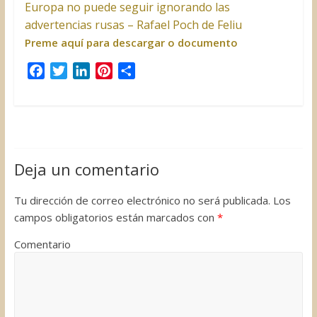
Europa no puede seguir ignorando las
advertencias rusas – Rafael Poch de Feliu
Preme aquí para descargar o documento
F
T
L
P
C
a
w
i
i
o
c
i
n
n
m
e
t
k
t
p
b
t
e
e
a
o
e
d
r
r
Deja un comentario
o
r
I
e
t
k
n
s
i
Tu dirección de correo electrónico no será publicada.
Los
t
r
campos obligatorios están marcados con
*
Comentario