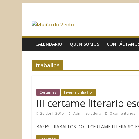
Saltar
al
contenido
Muíño
do
CALENDARIO
QUEN SOMOS
CONTÁCTANO
Vento
traballos
Asociación
Sociocultural
Certames
Inventa unha flor
III certame literario e
26 abril, 2015
Administradora
0 comentarios
BASES TRABALLOS DO III CERTAME LITERARIO 