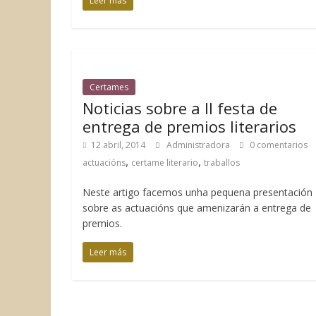
Leer más
Certames
Noticias sobre a II festa de
entrega de premios literarios
12 abril, 2014
Administradora
0 comentarios
,
,
actuacións
certame literario
traballos
Neste artigo facemos unha pequena presentación
sobre as actuacións que amenizarán a entrega de
premios.
Leer más