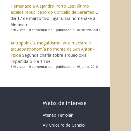
Homenaxe a Alejandro Porto Leis: último
alcalde republicano do Concello de Serantes
O
día 17 de marzo tivo lugar unha homenaxe a
Alejandro...
830 vistas
|
0 comentarios
|
publicado el 18 marzo, 2017
Antropoloxía, megalitismo, arte rupestre e
arqueoastronomía no monte de San Antón-
Irixoa
Segunda charla sobre arqueoloxía
impartida o día 14 de...
814 vistas
|
0 comentarios
|
publicado el 19 junio, 2016
Webs de interese
Ateneo Ferrolán
AV Cruceiro de Canido