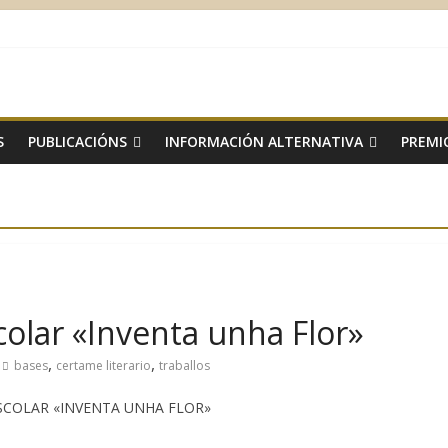
S
PUBLICACIÓNS
INFORMACIÓN ALTERNATIVA
PREMI
scolar «Inventa unha Flor»
,
,
bases
certame literario
traballos
ESCOLAR «INVENTA UNHA FLOR»