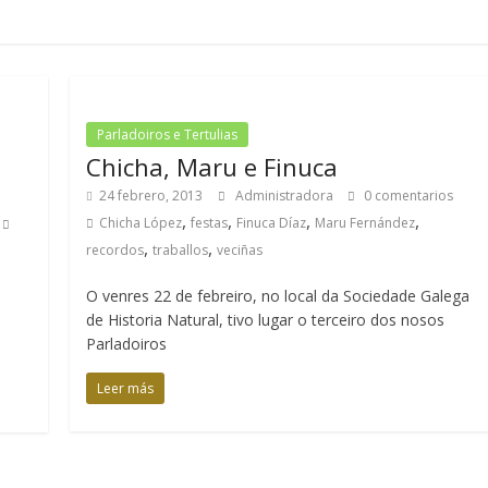
Parladoiros e Tertulias
Chicha, Maru e Finuca
24 febrero, 2013
Administradora
0 comentarios
,
,
,
,
Chicha López
festas
Finuca Díaz
Maru Fernández
,
,
recordos
traballos
veciñas
O venres 22 de febreiro, no local da Sociedade Galega
de Historia Natural, tivo lugar o terceiro dos nosos
Parladoiros
Leer más