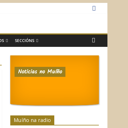
OS
SECCIÓNS
Noticias no Muíño
Muíño na radio