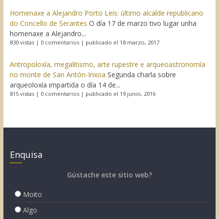
Homenaxe a Alejandro Porto Leis: último alcalde republicano
do Concello de Serantes
O día 17 de marzo tivo lugar unha
homenaxe a Alejandro...
830 vistas
|
0 comentarios
|
publicado el 18 marzo, 2017
Antropoloxía, megalitismo, arte rupestre e arqueoastronomía
no monte de San Antón-Irixoa
Segunda charla sobre
arqueoloxía impartida o día 14 de...
815 vistas
|
0 comentarios
|
publicado el 19 junio, 2016
Enquisa
Gústache este sitio web?
Moito
Algo