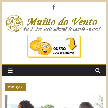
Saltar
al
contenido
Muíño
do
Vento
Asociación
Sociocultural
meigas