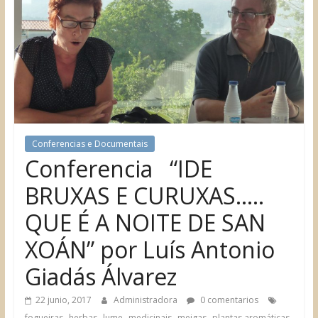
Conferencias e Documentais
Conferencia “IDE
BRUXAS E CURUXAS…..
QUE É A NOITE DE SAN
XOÁN” por Luís Antonio
Giadás Álvarez
22 junio, 2017
Administradora
0 comentarios
,
,
,
,
,
,
fogueiras
herbas
lume
medicinais
meigas
plantas aromáticas