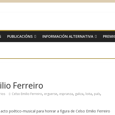
S
PUBLICACIÓNS
INFORMACIÓN ALTERNATIVA
PREMI
io Ferreiro
,
,
,
,
,
,
rios
Celso Emilio Ferreiro
erguerse
espranza
galiza
loita
país
acto poético-musical para honrar a figura de Celso Emilio Ferreiro