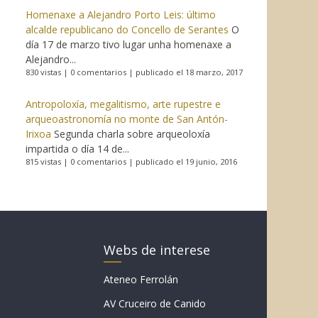
Homenaxe a Alejandro Porto Leis: último
alcalde republicano do Concello de Serantes
O
día 17 de marzo tivo lugar unha homenaxe a
Alejandro...
830 vistas
|
0 comentarios
|
publicado el 18 marzo, 2017
Antropoloxía, megalitismo, arte rupestre e
arqueoastronomía no monte de San Antón-
Irixoa
Segunda charla sobre arqueoloxía
impartida o día 14 de...
815 vistas
|
0 comentarios
|
publicado el 19 junio, 2016
Webs de interese
Ateneo Ferrolán
AV Cruceiro de Canido