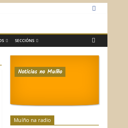
OS
SECCIÓNS
Noticias no Muíño
Muíño na radio