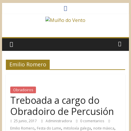
Saltar
al
contenido
Muíño
do
Vento
Emilio Romero
Asociación
Sociocultural
Obradoiros
Treboada a cargo do
Obradoiro de Percusión
25 junio, 2017
Administradora
0 comentarios
,
,
,
,
Emilio Romero
Festa do Lume
mitoloxía galega
noite máxica