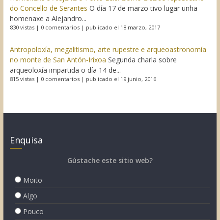
do Concello de Serantes
O día 17 de marzo tivo lugar unha
homenaxe a Alejandro...
830 vistas
|
0 comentarios
|
publicado el 18 marzo, 2017
Antropoloxía, megalitismo, arte rupestre e arqueoastronomía
no monte de San Antón-Irixoa
Segunda charla sobre
arqueoloxía impartida o día 14 de...
815 vistas
|
0 comentarios
|
publicado el 19 junio, 2016
Enquisa
Gústache este sitio web?
Moito
Algo
Pouco