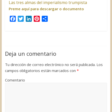
Las tres almas del imperialismo trumpista
Preme aquí para descargar o documento
F
T
L
P
C
a
w
i
i
o
c
i
n
n
m
e
t
k
t
p
b
t
e
e
a
o
e
d
r
r
Deja un comentario
o
r
I
e
t
k
n
s
i
Tu dirección de correo electrónico no será publicada.
Los
t
r
campos obligatorios están marcados con
*
Comentario