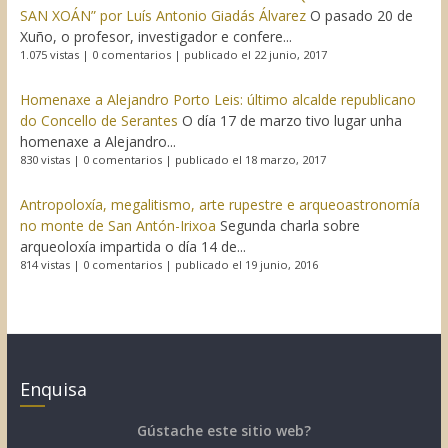
SAN XOÁN” por Luís Antonio Giadás Álvarez
O pasado 20 de
Xuño, o profesor, investigador e confere...
1.075 vistas
|
0 comentarios
|
publicado el 22 junio, 2017
Homenaxe a Alejandro Porto Leis: último alcalde republicano
do Concello de Serantes
O día 17 de marzo tivo lugar unha
homenaxe a Alejandro...
830 vistas
|
0 comentarios
|
publicado el 18 marzo, 2017
Antropoloxía, megalitismo, arte rupestre e arqueoastronomía
no monte de San Antón-Irixoa
Segunda charla sobre
arqueoloxía impartida o día 14 de...
814 vistas
|
0 comentarios
|
publicado el 19 junio, 2016
Enquisa
Gústache este sitio web?