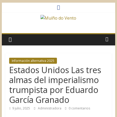
Saltar
al
contenido
Muíño
do
Vento
Información alternativa 2025
Estados Unidos Las tres
Asociación
Sociocultural
almas del imperialismo
trumpista por Eduardo
García Granado
9 julio, 2025
Administradora
0 comentarios