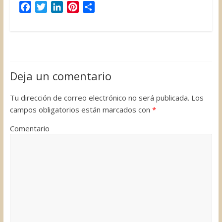
F
T
L
P
C
a
w
i
i
o
c
i
n
n
m
e
t
k
t
p
b
t
e
e
a
o
e
d
r
r
Deja un comentario
o
r
I
e
t
k
n
s
i
Tu dirección de correo electrónico no será publicada.
Los
t
r
campos obligatorios están marcados con
*
Comentario