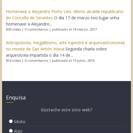
Homenaxe a Alejandro Porto Leis: último alcalde republicano
do Concello de Serantes
O día 17 de marzo tivo lugar unha
homenaxe a Alejandro...
830 vistas
|
0 comentarios
|
publicado el 18 marzo, 2017
Antropoloxía, megalitismo, arte rupestre e arqueoastronomía
no monte de San Antón-Irixoa
Segunda charla sobre
arqueoloxía impartida o día 14 de...
814 vistas
|
0 comentarios
|
publicado el 19 junio, 2016
Enquisa
Gústache este sitio web?
Moito
Algo