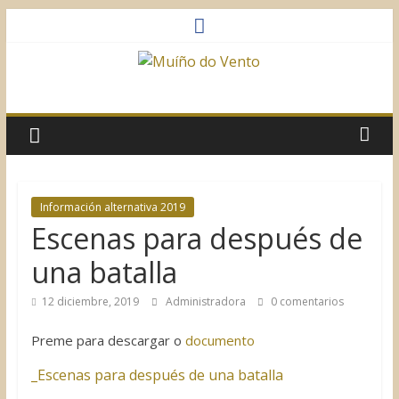
Saltar
al
contenido
Muíño
do
Vento
Información alternativa 2019
Escenas para después de
Asociación
Sociocultural
una batalla
12 diciembre, 2019
Administradora
0 comentarios
Preme para descargar o
documento
_Escenas para después de una batalla