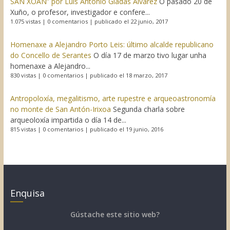
SAN XOÁN” por Luís Antonio Giadás Álvarez
O pasado 20 de
Xuño, o profesor, investigador e confere...
1.075 vistas
|
0 comentarios
|
publicado el 22 junio, 2017
Homenaxe a Alejandro Porto Leis: último alcalde republicano
do Concello de Serantes
O día 17 de marzo tivo lugar unha
homenaxe a Alejandro...
830 vistas
|
0 comentarios
|
publicado el 18 marzo, 2017
Antropoloxía, megalitismo, arte rupestre e arqueoastronomía
no monte de San Antón-Irixoa
Segunda charla sobre
arqueoloxía impartida o día 14 de...
815 vistas
|
0 comentarios
|
publicado el 19 junio, 2016
Enquisa
Gústache este sitio web?