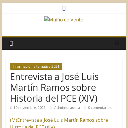
Saltar
al
contenido
Muíño
do
Vento
Información alternativa 2021
Entrevista a José Luis
Asociación
Sociocultural
Martín Ramos sobre
Historia del PCE (XIV)
19 noviembre, 2021
Administradora
0 comentarios
(M)Entrevista a José Luis Martín Ramos sobre
Historia del PCE (XIV)