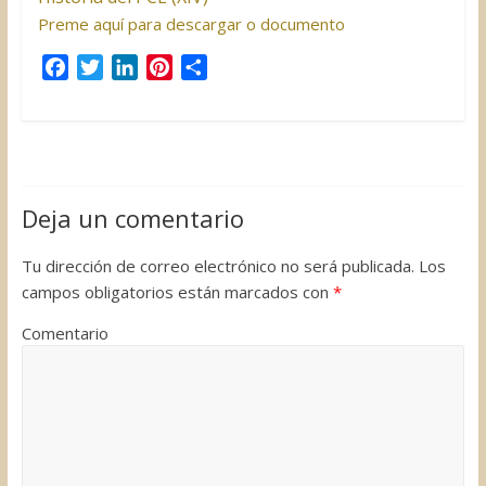
Preme aquí para descargar o documento
F
T
L
P
C
a
w
i
i
o
c
i
n
n
m
e
t
k
t
p
b
t
e
e
a
o
e
d
r
r
Deja un comentario
o
r
I
e
t
k
n
s
i
Tu dirección de correo electrónico no será publicada.
Los
t
r
campos obligatorios están marcados con
*
Comentario