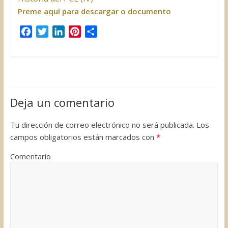
Preme aquí para descargar o documento
F
T
L
P
C
a
w
i
i
o
c
i
n
n
m
e
t
k
t
p
b
t
e
e
a
o
e
d
r
r
Deja un comentario
o
r
I
e
t
k
n
s
i
Tu dirección de correo electrónico no será publicada.
Los
t
r
campos obligatorios están marcados con
*
Comentario