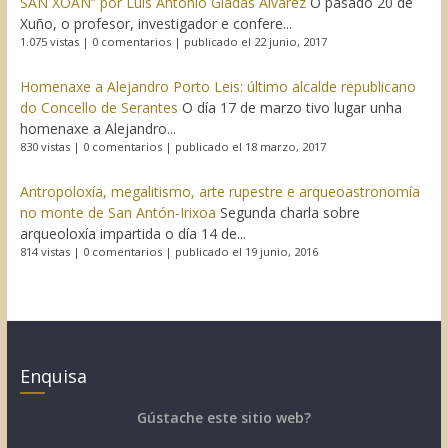
SAN XOÁN” por Luís Antonio Giadás Álvarez
O pasado 20 de
Xuño, o profesor, investigador e confere...
1.075 vistas
|
0 comentarios
|
publicado el 22 junio, 2017
Homenaxe a Alejandro Porto Leis: último alcalde republicano
do Concello de Serantes
O día 17 de marzo tivo lugar unha
homenaxe a Alejandro...
830 vistas
|
0 comentarios
|
publicado el 18 marzo, 2017
Antropoloxía, megalitismo, arte rupestre e arqueoastronomía
no monte de San Antón-Irixoa
Segunda charla sobre
arqueoloxía impartida o día 14 de...
814 vistas
|
0 comentarios
|
publicado el 19 junio, 2016
Enquisa
Gústache este sitio web?