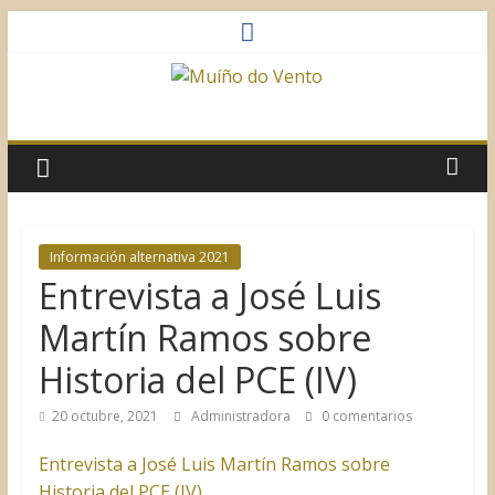
Saltar
al
contenido
Muíño
do
Vento
Información alternativa 2021
Entrevista a José Luis
Asociación
Sociocultural
Martín Ramos sobre
Historia del PCE (IV)
20 octubre, 2021
Administradora
0 comentarios
Entrevista a José Luis Martín Ramos sobre
Historia del PCE (IV)