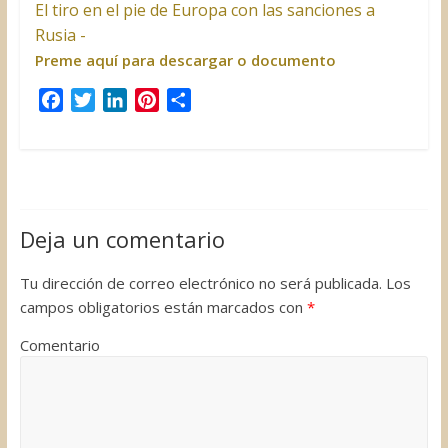
El tiro en el pie de Europa con las sanciones a
Rusia -
Preme aquí para descargar o documento
F
T
L
P
C
a
w
i
i
o
c
i
n
n
m
e
t
k
t
p
b
t
e
e
a
o
e
d
r
r
Deja un comentario
o
r
I
e
t
k
n
s
i
Tu dirección de correo electrónico no será publicada.
Los
t
r
campos obligatorios están marcados con
*
Comentario