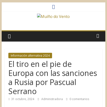
Saltar
al
contenido
Muíño
do
Vento
Información alternativa 2024
El tiro en el pie de
Asociación
Sociocultural
Europa con las sanciones
a Rusia por Pascual
Serrano
31 octubre, 2024
Administradora
0 comentarios