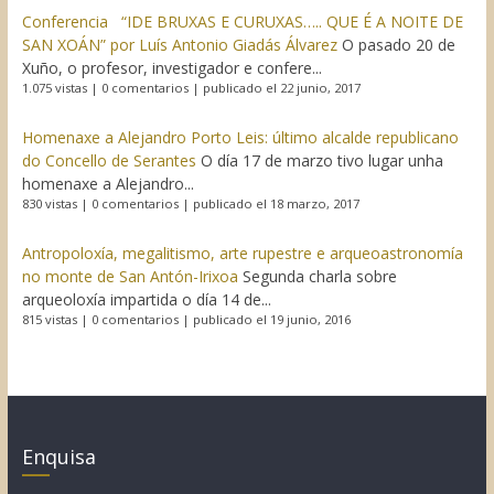
Conferencia “IDE BRUXAS E CURUXAS….. QUE É A NOITE DE
SAN XOÁN” por Luís Antonio Giadás Álvarez
O pasado 20 de
Xuño, o profesor, investigador e confere...
1.075 vistas
|
0 comentarios
|
publicado el 22 junio, 2017
Homenaxe a Alejandro Porto Leis: último alcalde republicano
do Concello de Serantes
O día 17 de marzo tivo lugar unha
homenaxe a Alejandro...
830 vistas
|
0 comentarios
|
publicado el 18 marzo, 2017
Antropoloxía, megalitismo, arte rupestre e arqueoastronomía
no monte de San Antón-Irixoa
Segunda charla sobre
arqueoloxía impartida o día 14 de...
815 vistas
|
0 comentarios
|
publicado el 19 junio, 2016
Enquisa