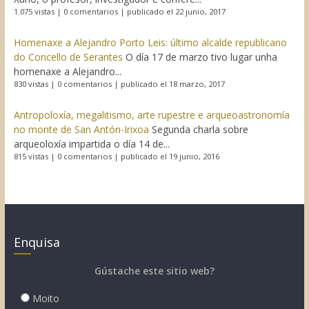
1.075 vistas
|
0 comentarios
|
publicado el 22 junio, 2017
Homenaxe a Alejandro Porto Leis: último alcalde republicano
do Concello de Serantes
O día 17 de marzo tivo lugar unha
homenaxe a Alejandro...
830 vistas
|
0 comentarios
|
publicado el 18 marzo, 2017
Antropoloxía, megalitismo, arte rupestre e arqueoastronomía
no monte de San Antón-Irixoa
Segunda charla sobre
arqueoloxía impartida o día 14 de...
815 vistas
|
0 comentarios
|
publicado el 19 junio, 2016
Enquisa
Gústache este sitio web?
Moito