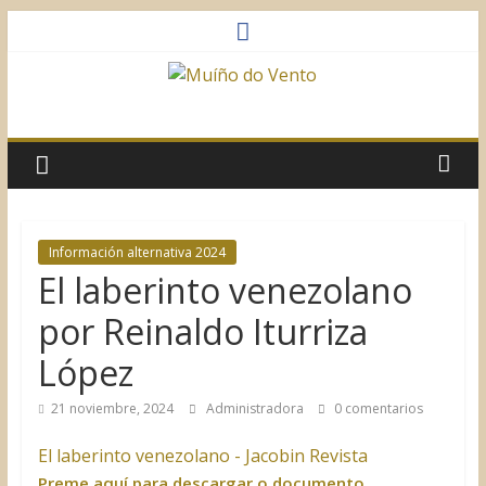
Saltar
al
contenido
Muíño
do
Vento
Información alternativa 2024
El laberinto venezolano
Asociación
Sociocultural
por Reinaldo Iturriza
López
21 noviembre, 2024
Administradora
0 comentarios
El laberinto venezolano - Jacobin Revista
Preme aquí para descargar o documento