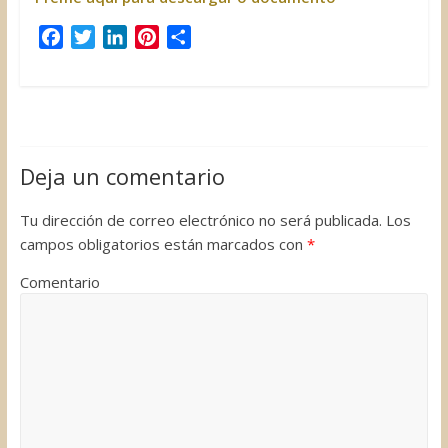
F
T
L
P
C
a
w
i
i
o
c
i
n
n
m
e
t
k
t
p
b
t
e
e
a
o
e
d
r
r
Deja un comentario
o
r
I
e
t
k
n
s
i
Tu dirección de correo electrónico no será publicada.
Los
t
r
campos obligatorios están marcados con
*
Comentario