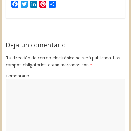
F
T
L
P
C
a
w
i
i
o
c
i
n
n
m
e
t
k
t
p
b
t
e
e
a
o
e
d
r
r
Deja un comentario
o
r
I
e
t
k
n
s
i
Tu dirección de correo electrónico no será publicada.
Los
t
r
campos obligatorios están marcados con
*
Comentario