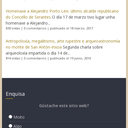
Homenaxe a Alejandro Porto Leis: último alcalde republicano
do Concello de Serantes
O día 17 de marzo tivo lugar unha
homenaxe a Alejandro...
830 vistas
|
0 comentarios
|
publicado el 18 marzo, 2017
Antropoloxía, megalitismo, arte rupestre e arqueoastronomía
no monte de San Antón-Irixoa
Segunda charla sobre
arqueoloxía impartida o día 14 de...
814 vistas
|
0 comentarios
|
publicado el 19 junio, 2016
Enquisa
Gústache este sitio web?
Moito
Algo