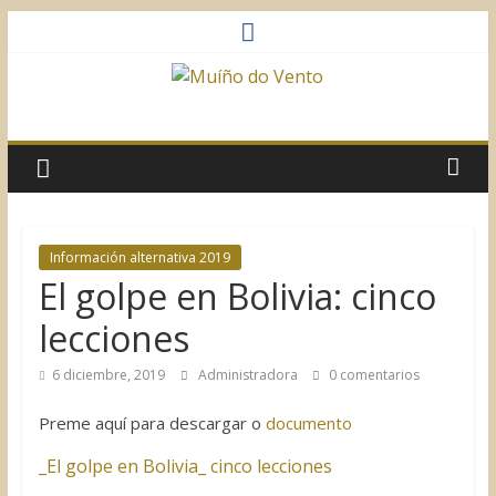
Saltar
al
contenido
Muíño
do
Vento
Información alternativa 2019
El golpe en Bolivia: cinco
Asociación
Sociocultural
lecciones
6 diciembre, 2019
Administradora
0 comentarios
Preme aquí para descargar o
documento
_El golpe en Bolivia_ cinco lecciones