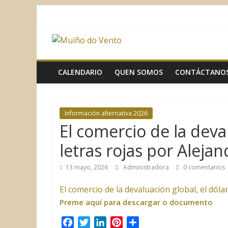
Saltar
al
contenido
Muíño
do
CALENDARIO
QUEN SOMOS
CONTÁCTANO
Vento
Información alternativa 2026
Asociación
El comercio de la deva
Sociocultural
letras rojas por Aleja
13 mayo, 2026
Administradora
0 comentarios
El comercio de la devaluación global, el dóla
Preme aquí para descargar o documento
F
T
L
P
C