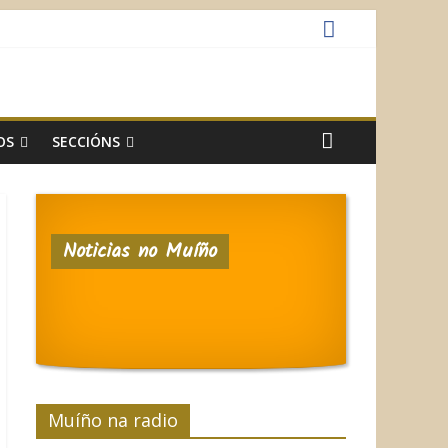
OS
SECCIÓNS
Noticias no Muíño
Muíño na radio