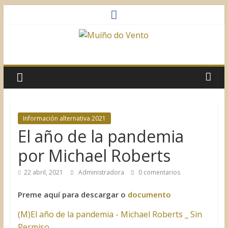
Saltar
al
contenido
Muíño
do
Vento
Información alternativa 2021
El año de la pandemia
Asociación
Sociocultural
por Michael Roberts
22 abril, 2021
Administradora
0 comentarios
Preme aquí para descargar o
documento
(M)El año de la pandemia - Michael Roberts _ Sin
Permiso