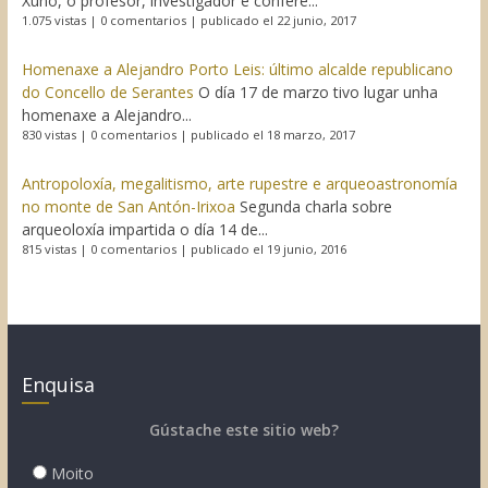
Xuño, o profesor, investigador e confere...
1.075 vistas
|
0 comentarios
|
publicado el 22 junio, 2017
Homenaxe a Alejandro Porto Leis: último alcalde republicano
do Concello de Serantes
O día 17 de marzo tivo lugar unha
homenaxe a Alejandro...
830 vistas
|
0 comentarios
|
publicado el 18 marzo, 2017
Antropoloxía, megalitismo, arte rupestre e arqueoastronomía
no monte de San Antón-Irixoa
Segunda charla sobre
arqueoloxía impartida o día 14 de...
815 vistas
|
0 comentarios
|
publicado el 19 junio, 2016
Enquisa
Gústache este sitio web?
Moito