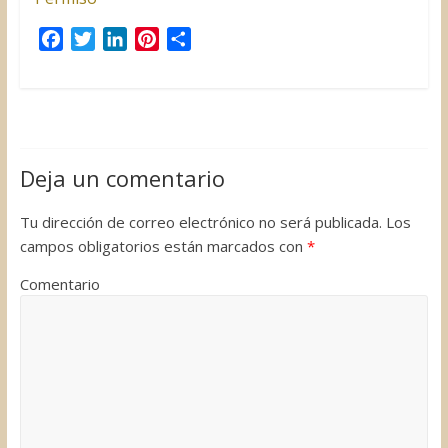
F
T
L
P
C
a
w
i
i
o
c
i
n
n
m
e
t
k
t
p
b
t
e
e
a
o
e
d
r
r
Deja un comentario
o
r
I
e
t
k
n
s
i
Tu dirección de correo electrónico no será publicada.
Los
t
r
campos obligatorios están marcados con
*
Comentario