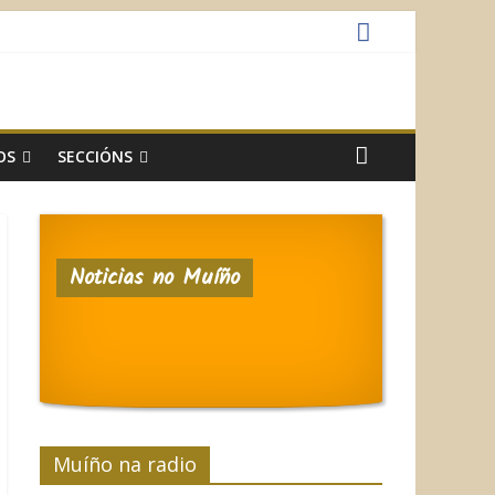
OS
SECCIÓNS
Noticias no Muíño
Muíño na radio