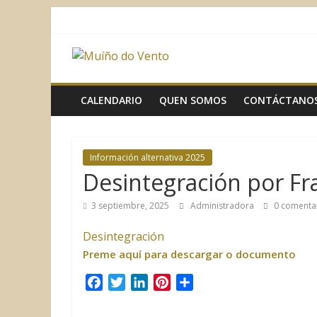
Saltar
al
contenido
Muíño
do
CALENDARIO
QUEN SOMOS
CONTÁCTANO
Vento
Información alternativa 2025
Asociación
Desintegración por Fra
Sociocultural
3 septiembre, 2025
Administradora
0 comenta
Desintegración
Preme aquí para descargar o documento
F
T
L
P
C
a
w
i
i
o
c
i
n
n
m