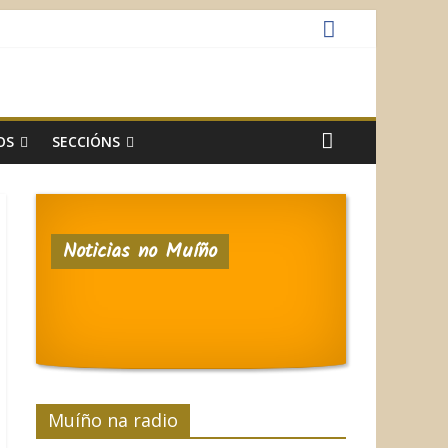
OS
SECCIÓNS
Noticias no Muíño
Muíño na radio