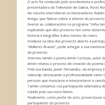
O acto foi conducido polo acordeonista e profes
presentadora da Televisión de Galicia, Rocío Ro
No mesmo interviñeron os historiadores Rubén La
Antiga, que falaron sobre a xénese do proxecto
tiveron as colaboracións no programa “Unha tarde
explicando que dito proxecto ten como obxectiv
historia e biografías tralos nomes do rueiro.
Incidiuse na idea dun proxecto aberto á particip
“Mulleres Bravas”, pode achegar a súa memoria 
do proxecto.
Interveu tamén o poeta Antón Cortizas, autor d
Antón relatou o proceso de creación do poema 
Pola súa banda, Javier Férnandez, da empresa E
videoclip; destacando a profesionalidade tanto 
persoas que musicaron e interpretaron a canció
Tamén contamos coa participación telemática do C
Canido polo seu novo himno.
Finalmente, como peche do acto, proxectouse o v
participantes do proxecto.