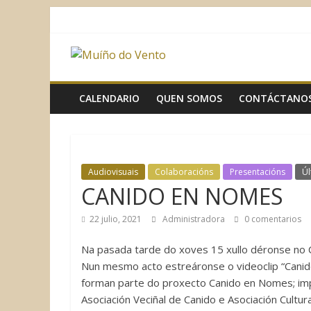
Saltar
al
contenido
Muíño
do
CALENDARIO
QUEN SOMOS
CONTÁCTANO
Vento
Asociación
Audiovisuais
Colaboracións
Presentacións
Úl
Sociocultural
CANIDO EN NOMES
22 julio, 2021
Administradora
0 comentarios
Na pasada tarde do xoves 15 xullo déronse no C
Nun mesmo acto estreáronse o videoclip “Cani
forman parte do proxecto Canido en Nomes; impu
Asociación Veciñal de Canido e Asociación Cultura