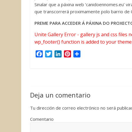
Sinalar que a páxina web ‘canidoennomes.eu’ vi
que transcorrerá proximamente polo barrio de C
PREME PARA ACCEDER Á PÁXINA DO PROXEC
Unite Gallery Error - gallery js and css files
wp_footer() function is added to your theme
F
T
L
P
C
a
w
i
i
o
c
i
n
n
m
e
t
k
t
p
b
t
e
e
a
o
e
d
r
r
Deja un comentario
o
r
I
e
t
k
n
s
i
Tu dirección de correo electrónico no será publica
t
r
Comentario