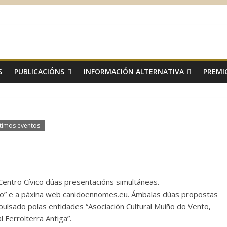
S
PUBLICACIÓNS
INFORMACIÓN ALTERNATIVA
PREMI
timos eventos
entro Cívico dúas presentacións simultáneas.
do” e a páxina web canidoennomes.eu. Ámbalas dúas propostas
lsado polas entidades “Asociación Cultural Muiño do Vento,
l Ferrolterra Antiga”.