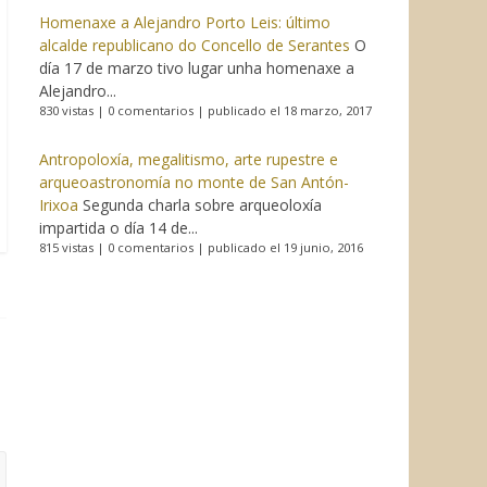
Homenaxe a Alejandro Porto Leis: último
alcalde republicano do Concello de Serantes
O
día 17 de marzo tivo lugar unha homenaxe a
Alejandro...
830 vistas
|
0 comentarios
|
publicado el 18 marzo, 2017
Antropoloxía, megalitismo, arte rupestre e
arqueoastronomía no monte de San Antón-
Irixoa
Segunda charla sobre arqueoloxía
impartida o día 14 de...
815 vistas
|
0 comentarios
|
publicado el 19 junio, 2016