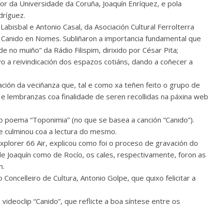
or da Universidade da Coruña, Joaquín Enríquez, e pola
dríguez.
bisbal e Antonio Casal, da Asociación Cultural Ferrolterra
 Canido en Nomes. Subliñaron a importancia fundamental que
 no muiño” da Rádio Filispim, dirixido por César Pita;
o a reivindicación dos espazos cotiáns, dando a coñecer a
ación da veciñanza que, tal e como xa teñen feito o grupo de
e lembranzas coa finalidade de seren recollidas na páxina web
o poema “Toponimia” (no que se basea a canción “Canido”).
e culminou coa a lectura do mesmo.
xplorer 66 Air, explicou como foi o proceso de gravación do
de Joaquín como de Rocío, os cales, respectivamente, foron as
n.
oncelleiro de Cultura, Antonio Golpe, que quixo felicitar a
ideoclip “Canido”, que reflicte a boa síntese entre os