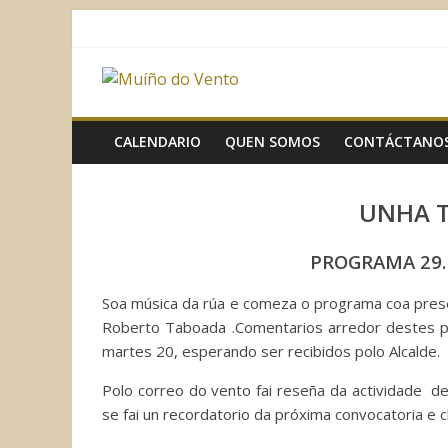
Saltar
al
contenido
Muíño
do
CALENDARIO
QUEN SOMOS
CONTÁCTANO
Vento
UNHA 
Asociación
PROGRAMA 29.
Sociocultural
Soa música da rúa e comeza o programa coa prese
Roberto Taboada .Comentarios arredor destes pu
martes 20, esperando ser recibidos polo Alcalde.
Polo correo do vento fai reseña da actividade de
se fai un recordatorio da próxima convocatoria e