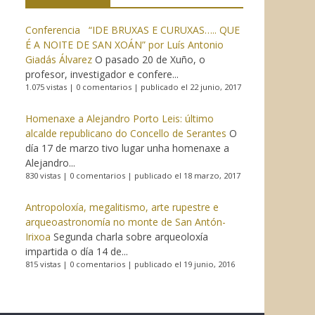
Conferencia “IDE BRUXAS E CURUXAS….. QUE
É A NOITE DE SAN XOÁN” por Luís Antonio
Giadás Álvarez
O pasado 20 de Xuño, o
profesor, investigador e confere...
1.075 vistas
|
0 comentarios
|
publicado el 22 junio, 2017
Homenaxe a Alejandro Porto Leis: último
alcalde republicano do Concello de Serantes
O
día 17 de marzo tivo lugar unha homenaxe a
Alejandro...
830 vistas
|
0 comentarios
|
publicado el 18 marzo, 2017
Antropoloxía, megalitismo, arte rupestre e
arqueoastronomía no monte de San Antón-
Irixoa
Segunda charla sobre arqueoloxía
impartida o día 14 de...
815 vistas
|
0 comentarios
|
publicado el 19 junio, 2016