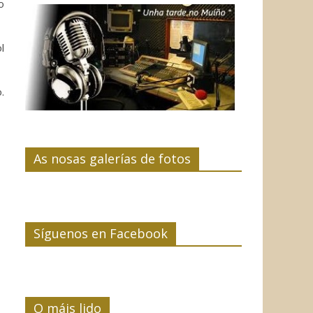
o
l
.
As nosas galerías de fotos
Síguenos en Facebook
O máis lido