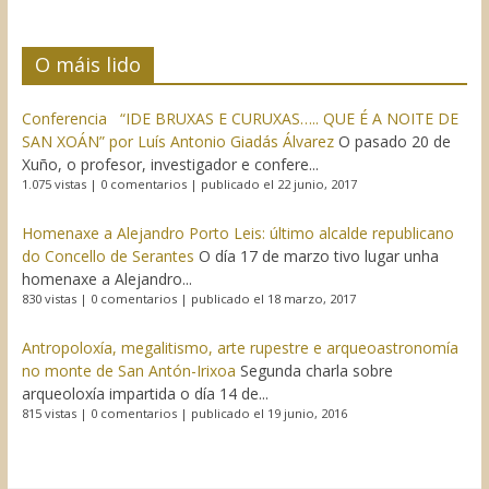
O máis lido
Conferencia “IDE BRUXAS E CURUXAS….. QUE É A NOITE DE
SAN XOÁN” por Luís Antonio Giadás Álvarez
O pasado 20 de
Xuño, o profesor, investigador e confere...
1.075 vistas
|
0 comentarios
|
publicado el 22 junio, 2017
Homenaxe a Alejandro Porto Leis: último alcalde republicano
do Concello de Serantes
O día 17 de marzo tivo lugar unha
homenaxe a Alejandro...
830 vistas
|
0 comentarios
|
publicado el 18 marzo, 2017
Antropoloxía, megalitismo, arte rupestre e arqueoastronomía
no monte de San Antón-Irixoa
Segunda charla sobre
arqueoloxía impartida o día 14 de...
815 vistas
|
0 comentarios
|
publicado el 19 junio, 2016