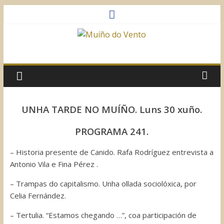
Saltar
al
contenido
Muíño
do
Vento
UNHA TARDE NO MUÍÑO. Luns 30 xuño.
Asociación
PROGRAMA 241.
Sociocultural
– Historia presente de Canido. Rafa Rodríguez entrevista a
Antonio Vila e Fina Pérez .
– Trampas do capitalismo. Unha ollada sociolóxica, por
Celia Fernández.
– Tertulia. “Estamos chegando …”, coa participación de