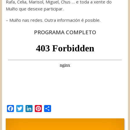
Rafa, Celia, Marisol, Miguel, Chus … e toda a xente do
Muíño que desexe participar.
– Muíño nas redes. Outra información é posible.
PROGRAMA COMPLETO
F
T
L
P
C
a
w
i
i
o
c
i
n
n
m
e
t
k
t
p