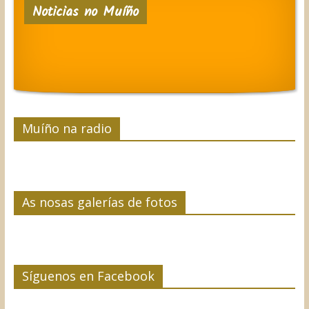
Noticias no Muíño
b
t
e
e
a
o
e
d
r
r
o
r
I
e
t
k
n
s
i
t
r
Muíño na radio
As nosas galerías de fotos
Síguenos en Facebook