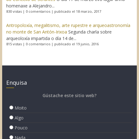
homenaxe a Alejandro...
830 vistas
|
0 comentarios
|
publicado el 18 marzo, 2017
Antropoloxía, megalitismo, arte rupestre e arqueoastronomía
no monte de San Antón-Irixoa
Segunda charla sobre
arqueoloxía impartida o día 14 de...
815 vistas
|
0 comentarios
|
publicado el 19 junio, 2016
Enquisa
Gústache este sitio web?
Moito
Algo
Pouco
Nada