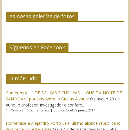
As nosas galerías de fotos
Síguenos en Facebook
O máis lido
Conferencia “IDE BRUXAS E CURUXAS….. QUE É A NOITE DE
SAN XOÁN” por Luís Antonio Giadás Álvarez
O pasado 20 de
Xuño, o profesor, investigador e confere...
1.075 vistas
|
0 comentarios
|
publicado el 22 junio, 2017
Homenaxe a Alejandro Porto Leis: último alcalde republicano
do Concello de Serantes
O día 17 de marzo tivo lugar unha