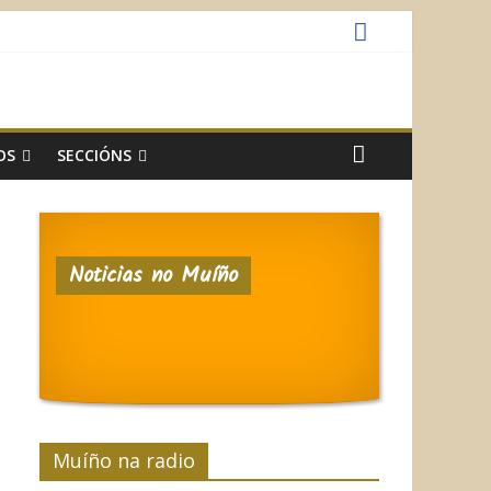
OS
SECCIÓNS
Noticias no Muíño
Muíño na radio