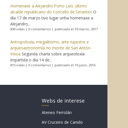
Homenaxe a Alejandro Porto Leis: último
alcalde republicano do Concello de Serantes
O
día 17 de marzo tivo lugar unha homenaxe a
Alejandro...
830 vistas
|
0 comentarios
|
publicado el 18 marzo, 2017
Antropoloxía, megalitismo, arte rupestre e
arqueoastronomía no monte de San Antón-
Irixoa
Segunda charla sobre arqueoloxía
impartida o día 14 de...
815 vistas
|
0 comentarios
|
publicado el 19 junio, 2016
Webs de interese
Ateneo Ferrolán
AV Cruceiro de Canido