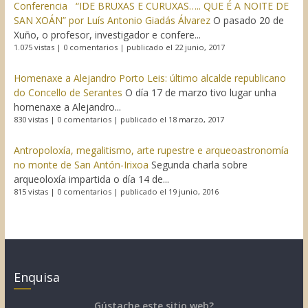
Conferencia “IDE BRUXAS E CURUXAS….. QUE É A NOITE DE
SAN XOÁN” por Luís Antonio Giadás Álvarez
O pasado 20 de
Xuño, o profesor, investigador e confere...
1.075 vistas
|
0 comentarios
|
publicado el 22 junio, 2017
Homenaxe a Alejandro Porto Leis: último alcalde republicano
do Concello de Serantes
O día 17 de marzo tivo lugar unha
homenaxe a Alejandro...
830 vistas
|
0 comentarios
|
publicado el 18 marzo, 2017
Antropoloxía, megalitismo, arte rupestre e arqueoastronomía
no monte de San Antón-Irixoa
Segunda charla sobre
arqueoloxía impartida o día 14 de...
815 vistas
|
0 comentarios
|
publicado el 19 junio, 2016
Enquisa
Gústache este sitio web?