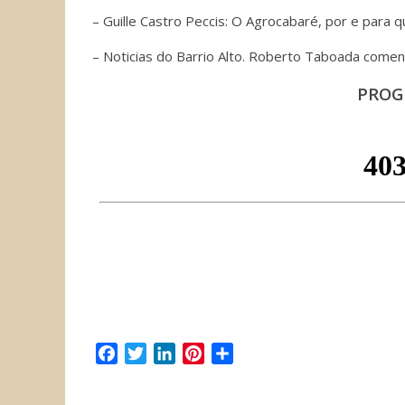
– Guille Castro Peccis: O Agrocabaré, por e para q
– Noticias do Barrio Alto. Roberto Taboada comen
PROG
F
T
L
P
C
a
w
i
i
o
c
i
n
n
m