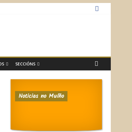
OS
SECCIÓNS
Noticias no Muíño
o