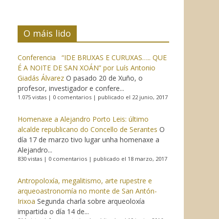
O máis lido
Conferencia “IDE BRUXAS E CURUXAS….. QUE
É A NOITE DE SAN XOÁN” por Luís Antonio
Giadás Álvarez
O pasado 20 de Xuño, o
profesor, investigador e confere...
1.075 vistas
|
0 comentarios
|
publicado el 22 junio, 2017
Homenaxe a Alejandro Porto Leis: último
alcalde republicano do Concello de Serantes
O
día 17 de marzo tivo lugar unha homenaxe a
Alejandro...
830 vistas
|
0 comentarios
|
publicado el 18 marzo, 2017
Antropoloxía, megalitismo, arte rupestre e
arqueoastronomía no monte de San Antón-
Irixoa
Segunda charla sobre arqueoloxía
impartida o día 14 de...