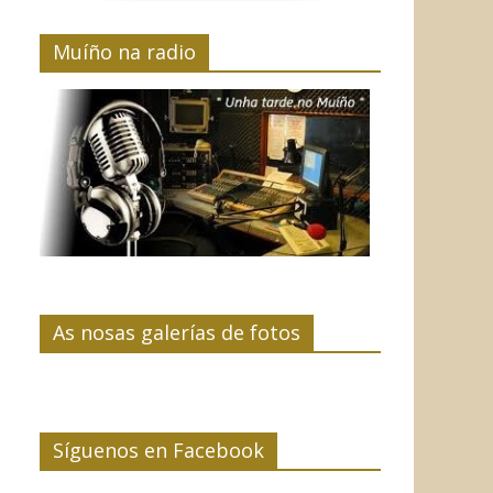
Muíño na radio
As nosas galerías de fotos
Síguenos en Facebook