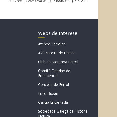
814 vistas
|
0 comentarios
|
publicado el 19 junio, 2016
Webs de interese
Ateneo Ferrolán
AV Cruceiro de Canido
Club de Montaña Ferrol
Comité Cidadán de
Emerxencia
Concello de Ferrol
Fuco Buxán
Galicia Encantada
Sociedade Galega de Historia
Natural