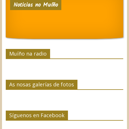
Noticias no Muíño
b
t
e
e
a
o
e
d
r
r
o
r
I
e
t
k
n
s
i
t
r
Muíño na radio
As nosas galerías de fotos
Síguenos en Facebook