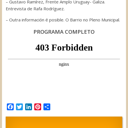
– Gustavo Ramírez, Frente Amplo Uruguay- Galiza.
Entrevista de Rafa Rodríguez.
– Outra información é posible. O Barrio no Pleno Municipal.
PROGRAMA COMPLETO
F
T
L
P
C
a
w
i
i
o
c
i
n
n
m
e
t
k
t
p