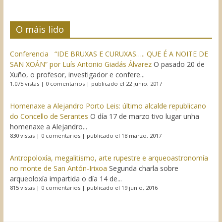
O máis lido
Conferencia “IDE BRUXAS E CURUXAS….. QUE É A NOITE DE
SAN XOÁN” por Luís Antonio Giadás Álvarez
O pasado 20 de
Xuño, o profesor, investigador e confere...
1.075 vistas
|
0 comentarios
|
publicado el 22 junio, 2017
Homenaxe a Alejandro Porto Leis: último alcalde republicano
do Concello de Serantes
O día 17 de marzo tivo lugar unha
homenaxe a Alejandro...
830 vistas
|
0 comentarios
|
publicado el 18 marzo, 2017
Antropoloxía, megalitismo, arte rupestre e arqueoastronomía
no monte de San Antón-Irixoa
Segunda charla sobre
arqueoloxía impartida o día 14 de...
815 vistas
|
0 comentarios
|
publicado el 19 junio, 2016