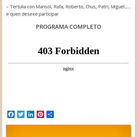
– Tertulia con Marisol, Rafa, Roberto, Chus, Patri, Miguel ,…
e quen desexe participar
PROGRAMA COMPLETO
F
T
L
P
C
a
w
i
i
o
c
i
n
n
m
e
t
k
t
p