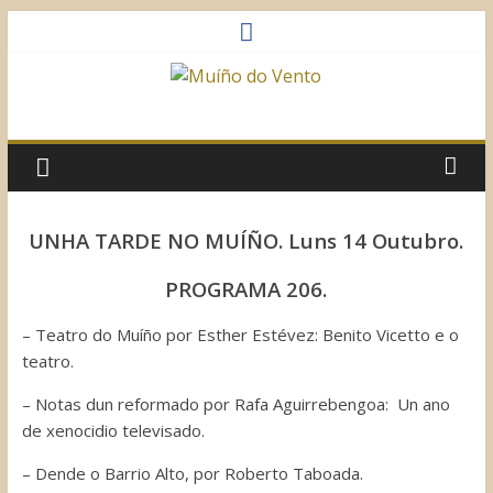
Saltar
al
contenido
Muíño
do
Vento
UNHA TARDE NO MUÍÑO. Luns 14 Outubro.
Asociación
PROGRAMA 206.
Sociocultural
– Teatro do Muíño por Esther Estévez: Benito Vicetto e o
teatro.
– Notas dun reformado por Rafa Aguirrebengoa: Un ano
de xenocidio televisado.
– Dende o Barrio Alto, por Roberto Taboada.