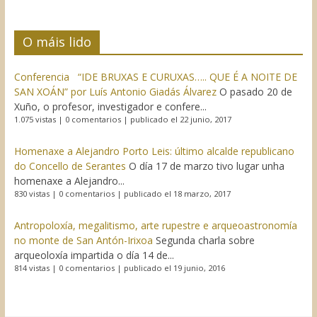
O máis lido
Conferencia “IDE BRUXAS E CURUXAS….. QUE É A NOITE DE
SAN XOÁN” por Luís Antonio Giadás Álvarez
O pasado 20 de
Xuño, o profesor, investigador e confere...
1.075 vistas
|
0 comentarios
|
publicado el 22 junio, 2017
Homenaxe a Alejandro Porto Leis: último alcalde republicano
do Concello de Serantes
O día 17 de marzo tivo lugar unha
homenaxe a Alejandro...
830 vistas
|
0 comentarios
|
publicado el 18 marzo, 2017
Antropoloxía, megalitismo, arte rupestre e arqueoastronomía
no monte de San Antón-Irixoa
Segunda charla sobre
arqueoloxía impartida o día 14 de...
814 vistas
|
0 comentarios
|
publicado el 19 junio, 2016