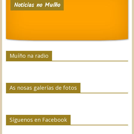
Noticias no Muíño
b
t
e
e
a
o
e
d
r
r
o
r
I
e
t
k
n
s
i
t
r
Muíño na radio
As nosas galerías de fotos
Síguenos en Facebook