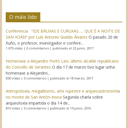
O máis lido
Conferencia “IDE BRUXAS E CURUXAS….. QUE É A NOITE DE
SAN XOÁN” por Luís Antonio Giadás Álvarez
O pasado 20 de
Xuño, o profesor, investigador e confere...
1.075 vistas
|
0 comentarios
|
publicado el 22 junio, 2017
Homenaxe a Alejandro Porto Leis: último alcalde republicano
do Concello de Serantes
O día 17 de marzo tivo lugar unha
homenaxe a Alejandro...
830 vistas
|
0 comentarios
|
publicado el 18 marzo, 2017
Antropoloxía, megalitismo, arte rupestre e arqueoastronomía
no monte de San Antón-Irixoa
Segunda charla sobre
arqueoloxía impartida o día 14 de...
815 vistas
|
0 comentarios
|
publicado el 19 junio, 2016