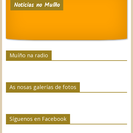
Noticias no Muíño
b
t
e
e
a
o
e
d
r
r
o
r
I
e
t
k
n
s
i
t
r
Muíño na radio
As nosas galerías de fotos
Síguenos en Facebook