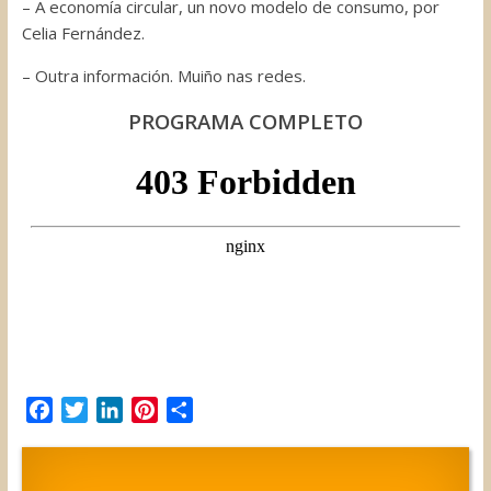
– A economía circular, un novo modelo de consumo, por
Celia Fernández.
– Outra información. Muiño nas redes.
PROGRAMA COMPLETO
F
T
L
P
C
a
w
i
i
o
c
i
n
n
m
e
t
k
t
p