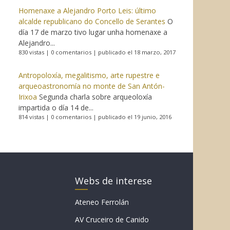
Homenaxe a Alejandro Porto Leis: último
alcalde republicano do Concello de Serantes
O
día 17 de marzo tivo lugar unha homenaxe a
Alejandro...
830 vistas
|
0 comentarios
|
publicado el 18 marzo, 2017
Antropoloxía, megalitismo, arte rupestre e
arqueoastronomía no monte de San Antón-
Irixoa
Segunda charla sobre arqueoloxía
impartida o día 14 de...
814 vistas
|
0 comentarios
|
publicado el 19 junio, 2016
Webs de interese
Ateneo Ferrolán
AV Cruceiro de Canido