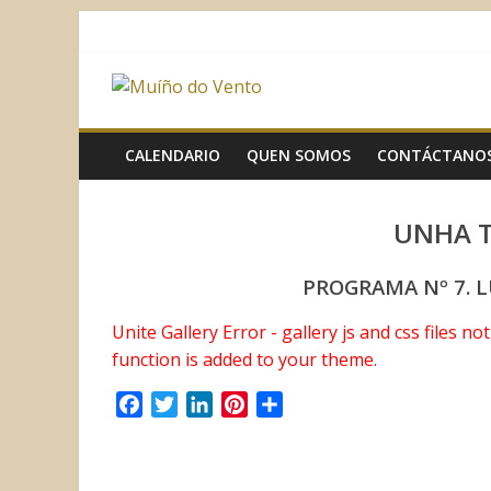
Saltar
al
contenido
Muíño
do
CALENDARIO
QUEN SOMOS
CONTÁCTANO
Vento
UNHA 
Asociación
PROGRAMA Nº 7. 
Sociocultural
Unite Gallery Error - gallery js and css files n
function is added to your theme.
F
T
L
P
C
a
w
i
i
o
c
i
n
n
m
e
t
k
t
p