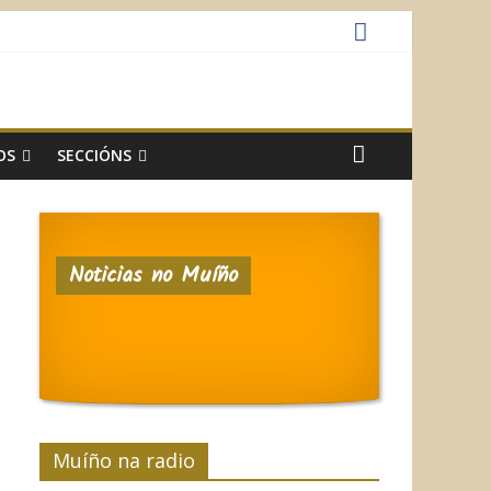
OS
SECCIÓNS
Noticias no Muíño
Muíño na radio