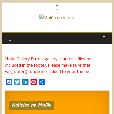
Saltar
al
contenido
Muíño
do
Vento
Unite Gallery Error - gallery js and css files not
included in the footer. Please make sure that
Asociación
wp_footer() function is added to your theme.
Sociocultural
F
T
L
P
C
a
w
i
i
o
c
i
n
n
m
e
t
k
t
p
Noticias no Muíño
b
t
e
e
a
o
e
d
r
r