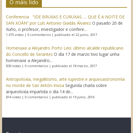
O máis lido
Conferencia “IDE BRUXAS E CURUXAS….. QUE É A NOITE DE
SAN XOÁN” por Luís Antonio Giadás Álvarez
O pasado 20 de
Xuño, o profesor, investigador e confere...
1.075 vistas
|
0 comentarios
|
publicado el 22 junio, 2017
Homenaxe a Alejandro Porto Leis: último alcalde republicano
do Concello de Serantes
O día 17 de marzo tivo lugar unha
homenaxe a Alejandro...
830 vistas
|
0 comentarios
|
publicado el 18 marzo, 2017
Antropoloxía, megalitismo, arte rupestre e arqueoastronomía
no monte de San Antón-Irixoa
Segunda charla sobre
arqueoloxía impartida o día 14 de...
814 vistas
|
0 comentarios
|
publicado el 19 junio, 2016