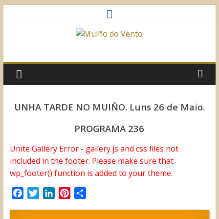
Saltar
al
contenido
Muíño
do
Vento
UNHA TARDE NO MUIÑO. Luns 26 de Maio.
Asociación
PROGRAMA 236
Sociocultural
Unite Gallery Error - gallery js and css files not
included in the footer. Please make sure that
wp_footer() function is added to your theme.
F
T
L
P
C
a
w
i
i
o
c
i
n
n
m