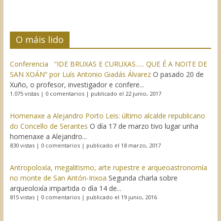
O máis lido
Conferencia “IDE BRUXAS E CURUXAS….. QUE É A NOITE DE
SAN XOÁN” por Luís Antonio Giadás Álvarez
O pasado 20 de
Xuño, o profesor, investigador e confere...
1.075 vistas
|
0 comentarios
|
publicado el 22 junio, 2017
Homenaxe a Alejandro Porto Leis: último alcalde republicano
do Concello de Serantes
O día 17 de marzo tivo lugar unha
homenaxe a Alejandro...
830 vistas
|
0 comentarios
|
publicado el 18 marzo, 2017
Antropoloxía, megalitismo, arte rupestre e arqueoastronomía
no monte de San Antón-Irixoa
Segunda charla sobre
arqueoloxía impartida o día 14 de...
815 vistas
|
0 comentarios
|
publicado el 19 junio, 2016