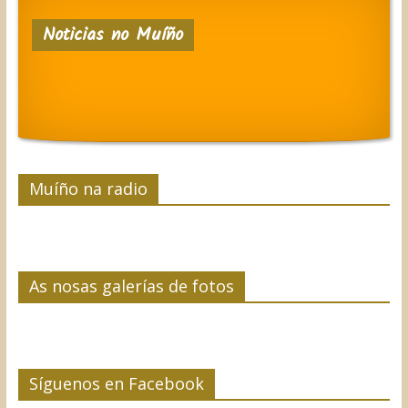
e
t
k
t
p
Noticias no Muíño
b
t
e
e
a
o
e
d
r
r
o
r
I
e
t
k
n
s
i
t
r
Muíño na radio
As nosas galerías de fotos
Síguenos en Facebook