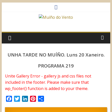
Saltar
al
contenido
Muíño
do
Vento
UNHA TARDE NO MUÍÑO. Luns 20 Xaneiro.
Asociación
PROGRAMA 219
Sociocultural
Unite Gallery Error - gallery js and css files not
included in the footer. Please make sure that
wp_footer() function is added to your theme.
F
T
L
P
C
a
w
i
i
o
c
i
n
n
m