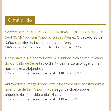
O máis lido
Conferencia “IDE BRUXAS E CURUXAS….. QUE É A NOITE DE
SAN XOÁN” por Luís Antonio Giadás Álvarez
O pasado 20 de
Xuño, o profesor, investigador e confere...
1.075 vistas
|
0 comentarios
|
publicado el 22 junio, 2017
Homenaxe a Alejandro Porto Leis: último alcalde republicano
do Concello de Serantes
O día 17 de marzo tivo lugar unha
homenaxe a Alejandro...
830 vistas
|
0 comentarios
|
publicado el 18 marzo, 2017
Antropoloxía, megalitismo, arte rupestre e arqueoastronomía
no monte de San Antón-Irixoa
Segunda charla sobre
arqueoloxía impartida o día 14 de...
815 vistas
|
0 comentarios
|
publicado el 19 junio, 2016