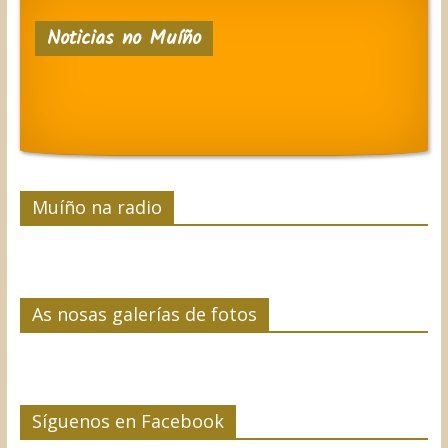
e
t
k
t
p
Noticias no Muíño
b
t
e
e
a
o
e
d
r
r
o
r
I
e
t
k
n
s
i
t
r
Muíño na radio
As nosas galerías de fotos
Síguenos en Facebook