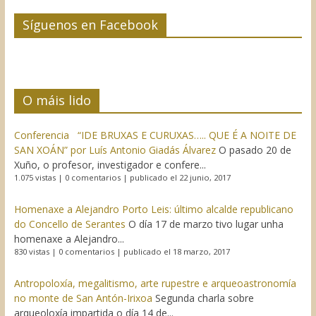
Síguenos en Facebook
O máis lido
Conferencia “IDE BRUXAS E CURUXAS….. QUE É A NOITE DE
SAN XOÁN” por Luís Antonio Giadás Álvarez
O pasado 20 de
Xuño, o profesor, investigador e confere...
1.075 vistas
|
0 comentarios
|
publicado el 22 junio, 2017
Homenaxe a Alejandro Porto Leis: último alcalde republicano
do Concello de Serantes
O día 17 de marzo tivo lugar unha
homenaxe a Alejandro...
830 vistas
|
0 comentarios
|
publicado el 18 marzo, 2017
Antropoloxía, megalitismo, arte rupestre e arqueoastronomía
no monte de San Antón-Irixoa
Segunda charla sobre
arqueoloxía impartida o día 14 de...