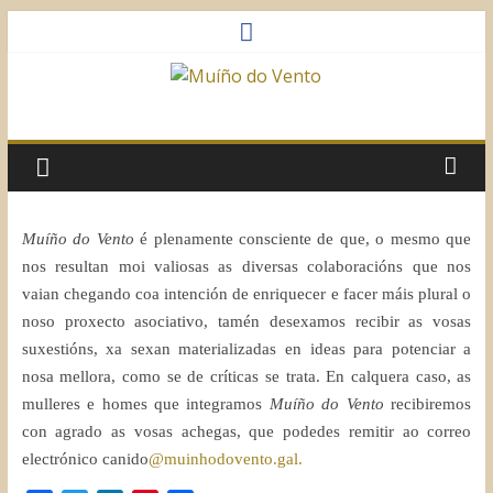
Saltar
al
contenido
Muíño
do
Vento
Muíño do Vento
é plenamente consciente de que, o mesmo que
nos resultan moi valiosas as diversas colaboracións que nos
Asociación
vaian chegando coa intención de enriquecer e facer máis plural o
Sociocultural
noso proxecto asociativo, tamén desexamos recibir as vosas
suxestións, xa sexan materializadas en ideas para potenciar a
nosa mellora, como se de críticas se trata. En calquera caso, as
mulleres e homes que integramos
Muíño do Vento
recibiremos
con agrado as vosas achegas, que podedes remitir ao correo
electrónico canido
@muinhodovento.gal.