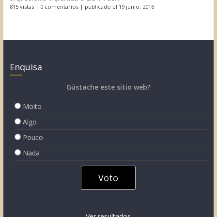
815 vistas
|
0 comentarios
|
publicado el 19 junio, 2016
Enquisa
Gústache este sitio web?
Moito
Algo
Pouco
Nada
Ver resultados