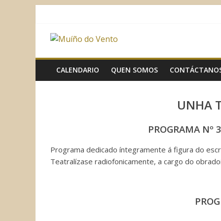
Saltar
al
contenido
Muíño
do
CALENDARIO
QUEN SOMOS
CONTÁCTANO
Vento
UNHA 
Asociación
PROGRAMA Nº 3
Sociocultural
Programa dedicado íntegramente á figura do escrit
Teatralízase radiofonicamente, a cargo do obrado
PROG