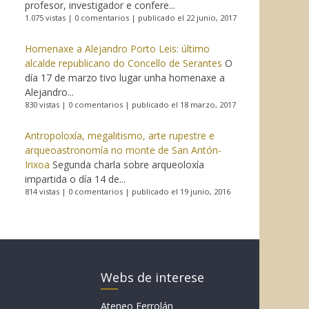
profesor, investigador e confere...
1.075 vistas
|
0 comentarios
|
publicado el 22 junio, 2017
Homenaxe a Alejandro Porto Leis: último
alcalde republicano do Concello de Serantes
O
día 17 de marzo tivo lugar unha homenaxe a
Alejandro...
830 vistas
|
0 comentarios
|
publicado el 18 marzo, 2017
Antropoloxía, megalitismo, arte rupestre e
arqueoastronomía no monte de San Antón-
Irixoa
Segunda charla sobre arqueoloxía
impartida o día 14 de...
814 vistas
|
0 comentarios
|
publicado el 19 junio, 2016
Webs de interese
Ateneo Ferrolán