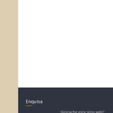
Enquisa
Gústache este sitio web?