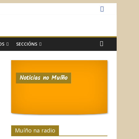
OS
SECCIÓNS
Noticias no Muíño
Muíño na radio