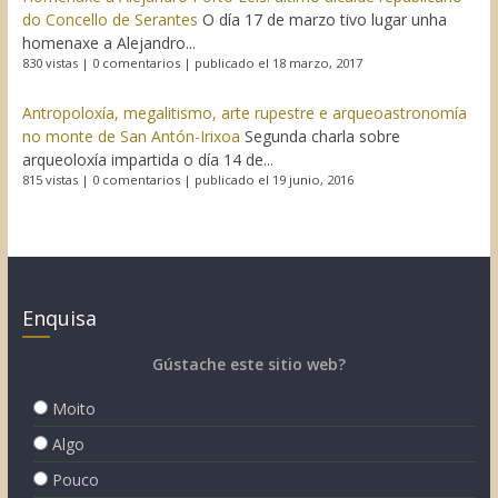
do Concello de Serantes
O día 17 de marzo tivo lugar unha
homenaxe a Alejandro...
830 vistas
|
0 comentarios
|
publicado el 18 marzo, 2017
Antropoloxía, megalitismo, arte rupestre e arqueoastronomía
no monte de San Antón-Irixoa
Segunda charla sobre
arqueoloxía impartida o día 14 de...
815 vistas
|
0 comentarios
|
publicado el 19 junio, 2016
Enquisa
Gústache este sitio web?
Moito
Algo
Pouco