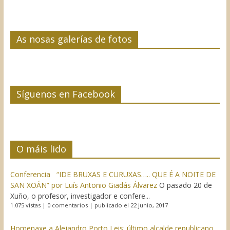
As nosas galerías de fotos
Síguenos en Facebook
O máis lido
Conferencia “IDE BRUXAS E CURUXAS….. QUE É A NOITE DE
SAN XOÁN” por Luís Antonio Giadás Álvarez
O pasado 20 de
Xuño, o profesor, investigador e confere...
1.075 vistas
|
0 comentarios
|
publicado el 22 junio, 2017
Homenaxe a Alejandro Porto Leis: último alcalde republicano