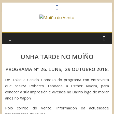
Saltar
al
contenido
Muíño
do
Vento
UNHA TARDE NO MUÍÑO
Asociación
PROGRAMA Nº 26. LUNS, 29 OUTUBRO 2018.
Sociocultural
De Tokio a Canido. Comezo do programa con entrevista
que realiza Roberto Taboada a Esther Rivera, para
coñecer a súa impresión e vivencia no Barrio logo de morar
anos no Xapón.
Polo correo do Vento. Información da actualidade