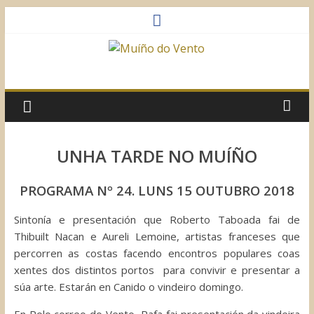
Saltar
al
contenido
Muíño
do
Vento
UNHA TARDE NO MUÍÑO
Asociación
PROGRAMA Nº 24. LUNS 15 OUTUBRO 2018
Sociocultural
Sintonía e presentación que Roberto Taboada fai de
Thibuilt Nacan e Aureli Lemoine, artistas franceses que
percorren as costas facendo encontros populares coas
xentes dos distintos portos para convivir e presentar a
súa arte. Estarán en Canido o vindeiro domingo.