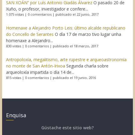
SAN XOÁN” por Luís Antonio Giadás Álvarez
O pasado 20 de
Xuño, o profesor, investigador e confere...
1.075 vistas
|
0 comentarios
|
publicado el 22 junio, 2017
Homenaxe a Alejandro Porto Leis: último alcalde republicano
do Concello de Serantes
O día 17 de marzo tivo lugar unha
homenaxe a Alejandro...
830 vistas
|
0 comentarios
|
publicado el 18 marzo, 2017
Antropoloxía, megalitismo, arte rupestre e arqueoastronomía
no monte de San Antón-Irixoa
Segunda charla sobre
arqueoloxía impartida o día 14 de...
815 vistas
|
0 comentarios
|
publicado el 19 junio, 2016
Enquisa
Gústache este sitio web?