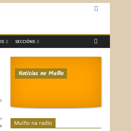
OS
SECCIÓNS
Noticias no Muíño
o
n
Muíño na radio
a