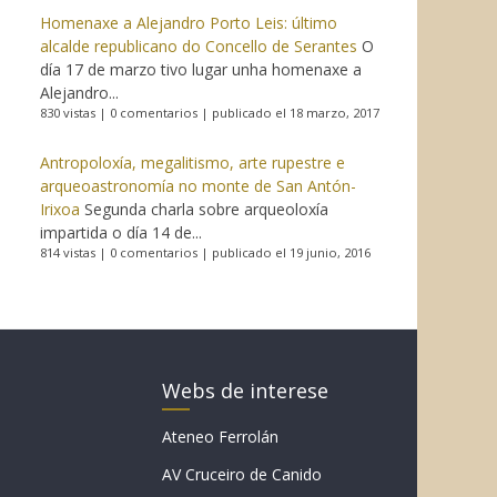
Homenaxe a Alejandro Porto Leis: último
alcalde republicano do Concello de Serantes
O
día 17 de marzo tivo lugar unha homenaxe a
Alejandro...
830 vistas
|
0 comentarios
|
publicado el 18 marzo, 2017
Antropoloxía, megalitismo, arte rupestre e
arqueoastronomía no monte de San Antón-
Irixoa
Segunda charla sobre arqueoloxía
impartida o día 14 de...
814 vistas
|
0 comentarios
|
publicado el 19 junio, 2016
Webs de interese
Ateneo Ferrolán
AV Cruceiro de Canido