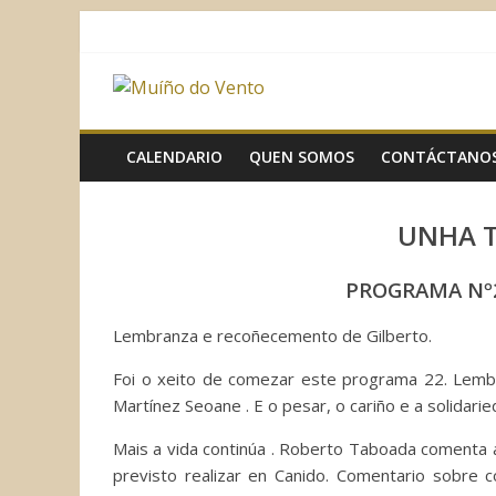
Saltar
al
contenido
Muíño
do
CALENDARIO
QUEN SOMOS
CONTÁCTANO
Vento
UNHA 
Asociación
PROGRAMA Nº2
Sociocultural
Lembranza e recoñecemento de Gilberto.
Foi o xeito de comezar este programa 22. Lemb
Martínez Seoane . E o pesar, o cariño e a solidari
Mais a vida continúa . Roberto Taboada comenta a
previsto realizar en Canido. Comentario sobre 