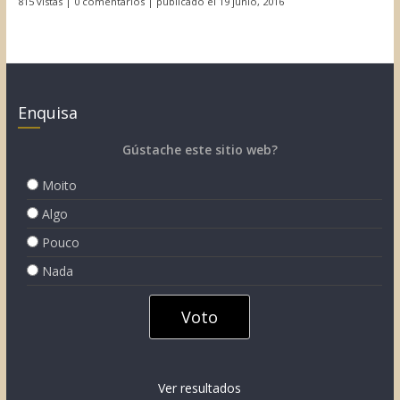
815 vistas
|
0 comentarios
|
publicado el 19 junio, 2016
Enquisa
Gústache este sitio web?
Moito
Algo
Pouco
Nada
Ver resultados