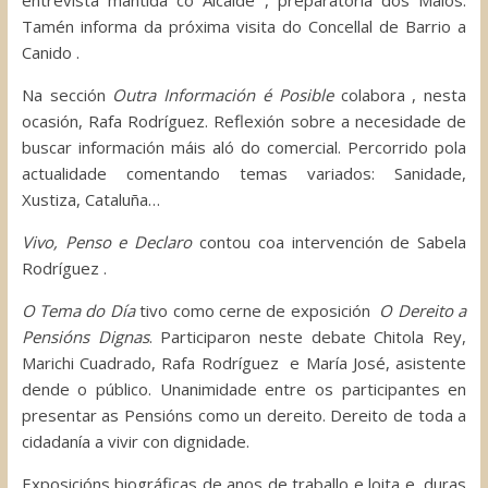
entrevista mantida co Alcalde , preparatoria dos Maios.
Tamén informa da próxima visita do Concellal de Barrio a
Canido .
Na sección
Outra Información é Posible
colabora , nesta
ocasión, Rafa Rodríguez. Reflexión sobre a necesidade de
buscar información máis aló do comercial. Percorrido pola
actualidade comentando temas variados: Sanidade,
Xustiza, Cataluña…
Vivo, Penso e Declaro
contou coa intervención de Sabela
Rodríguez .
O Tema do Día
tivo como cerne de exposición
O Dereito a
Pensións
Dignas
. Participaron neste debate Chitola Rey,
Marichi Cuadrado, Rafa Rodríguez e María José, asistente
dende o público. Unanimidade entre os participantes en
presentar as Pensións como un dereito. Dereito de toda a
cidadanía a vivir con dignidade.
Exposicións biográficas de anos de traballo e loita e, duras