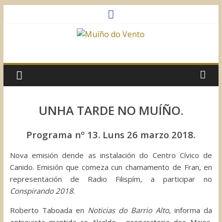
Saltar
al
contenido
Muíño
do
Vento
UNHA TARDE NO MUÍÑO.
Asociación
Programa nº 13. Luns 26 marzo 2018.
Sociocultural
Nova emisión dende as instalación do Centro Cívico de
Canido. Emisión que comeza cun chamamento de Fran, en
representación de Radio Filispím, a participar no
Conspirando 2018
.
Roberto Taboada en
Noticias do Barrio Alto
, informa da