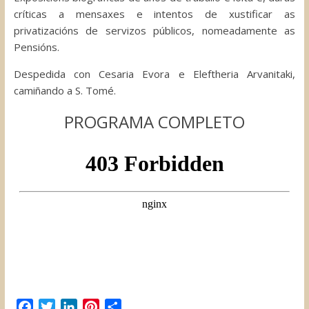
críticas a mensaxes e intentos de xustificar as
privatizacións de servizos públicos, nomeadamente as
Pensións.
Despedida con Cesaria Evora e Eleftheria Arvanitaki,
camiñando a S. Tomé.
PROGRAMA COMPLETO
F
T
L
P
C