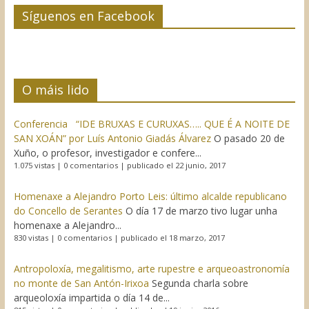
Síguenos en Facebook
O máis lido
Conferencia “IDE BRUXAS E CURUXAS….. QUE É A NOITE DE
SAN XOÁN” por Luís Antonio Giadás Álvarez
O pasado 20 de
Xuño, o profesor, investigador e confere...
1.075 vistas
|
0 comentarios
|
publicado el 22 junio, 2017
Homenaxe a Alejandro Porto Leis: último alcalde republicano
do Concello de Serantes
O día 17 de marzo tivo lugar unha
homenaxe a Alejandro...
830 vistas
|
0 comentarios
|
publicado el 18 marzo, 2017
Antropoloxía, megalitismo, arte rupestre e arqueoastronomía
no monte de San Antón-Irixoa
Segunda charla sobre
arqueoloxía impartida o día 14 de...