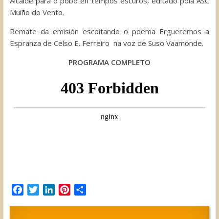
Alcalde para o pobo en tempos escuros, editado pola ASC
Muíño do Vento.
Remate da emisión escoitando o poema Ergueremos a
Espranza de Celso E. Ferreiro na voz de Suso Vaamonde.
PROGRAMA COMPLETO
F
T
L
P
C
a
w
i
i
o
c
i
n
n
m