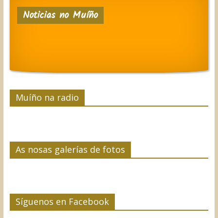
e
t
k
t
p
Noticias no Muíño
b
t
e
e
a
o
e
d
r
r
o
r
I
e
t
k
n
s
i
t
r
Muíño na radio
As nosas galerías de fotos
Síguenos en Facebook