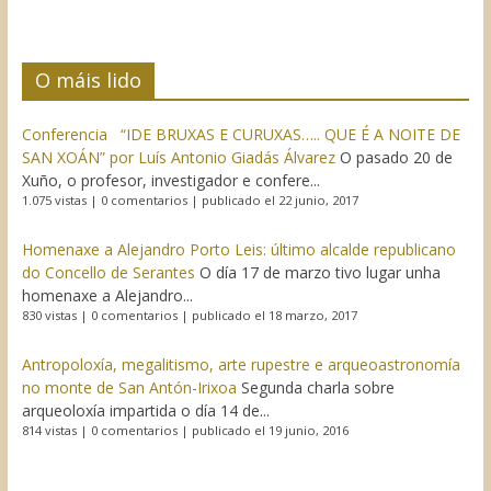
O máis lido
Conferencia “IDE BRUXAS E CURUXAS….. QUE É A NOITE DE
SAN XOÁN” por Luís Antonio Giadás Álvarez
O pasado 20 de
Xuño, o profesor, investigador e confere...
1.075 vistas
|
0 comentarios
|
publicado el 22 junio, 2017
Homenaxe a Alejandro Porto Leis: último alcalde republicano
do Concello de Serantes
O día 17 de marzo tivo lugar unha
homenaxe a Alejandro...
830 vistas
|
0 comentarios
|
publicado el 18 marzo, 2017
Antropoloxía, megalitismo, arte rupestre e arqueoastronomía
no monte de San Antón-Irixoa
Segunda charla sobre
arqueoloxía impartida o día 14 de...
814 vistas
|
0 comentarios
|
publicado el 19 junio, 2016