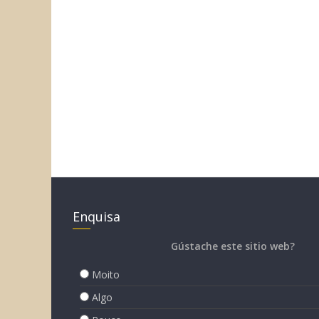
Enquisa
Gústache este sitio web?
Moito
Algo