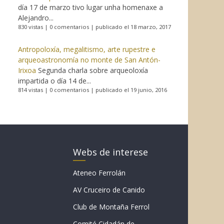
día 17 de marzo tivo lugar unha homenaxe a
Alejandro...
830 vistas
|
0 comentarios
|
publicado el 18 marzo, 2017
Antropoloxía, megalitismo, arte rupestre e
arqueoastronomía no monte de San Antón-
Irixoa
Segunda charla sobre arqueoloxía
impartida o día 14 de...
814 vistas
|
0 comentarios
|
publicado el 19 junio, 2016
Webs de interese
Ateneo Ferrolán
AV Cruceiro de Canido
Club de Montaña Ferrol
Comité Cidadán de