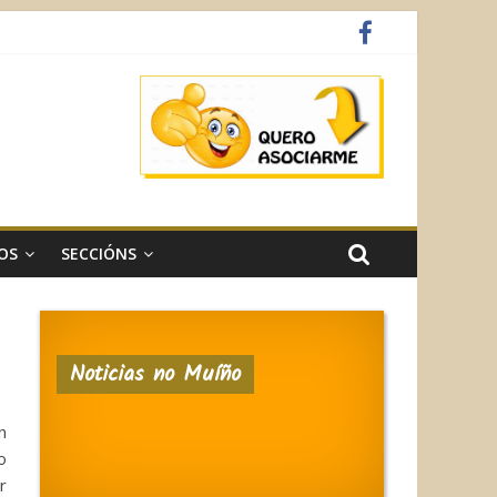
OS
SECCIÓNS
Noticias no Muíño
n
o
r