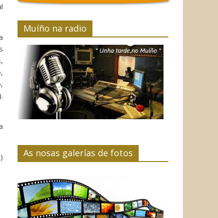
l
Muíño na radio
a
s
,
,
,
.
a
As nosas galerías de fotos
)