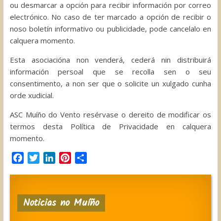
ou desmarcar a opción para recibir información por correo
electrónico. No caso de ter marcado a opción de recibir o
noso boletín informativo ou publicidade, pode cancelalo en
calquera momento.
Esta asociacióna non venderá, cederá nin distribuirá
información persoal que se recolla sen o seu
consentimento, a non ser que o solicite un xulgado cunha
orde xudicial.
ASC Muíño do Vento resérvase o dereito de modificar os
termos desta Política de Privacidade en calquera
momento.
F
T
L
P
C
a
w
i
i
o
c
i
n
n
m
e
t
k
t
p
Noticias no Muíño
b
t
e
e
a
o
e
d
r
r