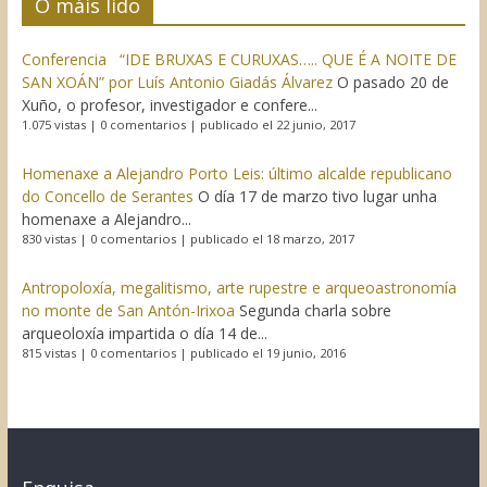
O máis lido
Conferencia “IDE BRUXAS E CURUXAS….. QUE É A NOITE DE
SAN XOÁN” por Luís Antonio Giadás Álvarez
O pasado 20 de
Xuño, o profesor, investigador e confere...
1.075 vistas
|
0 comentarios
|
publicado el 22 junio, 2017
Homenaxe a Alejandro Porto Leis: último alcalde republicano
do Concello de Serantes
O día 17 de marzo tivo lugar unha
homenaxe a Alejandro...
830 vistas
|
0 comentarios
|
publicado el 18 marzo, 2017
Antropoloxía, megalitismo, arte rupestre e arqueoastronomía
no monte de San Antón-Irixoa
Segunda charla sobre
arqueoloxía impartida o día 14 de...
815 vistas
|
0 comentarios
|
publicado el 19 junio, 2016