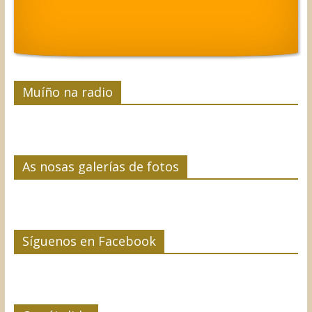
o
r
I
e
t
k
n
s
i
t
r
Muíño na radio
As nosas galerías de fotos
Síguenos en Facebook