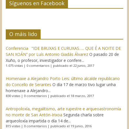
Síguenos en Facebook
O máis lido
Conferencia “IDE BRUXAS E CURUXAS….. QUE É A NOITE DE
SAN XOÁN” por Luís Antonio Giadás Álvarez
O pasado 20 de
Xuño, o profesor, investigador e confere...
1.075 vistas
|
0 comentarios
|
publicado el 22 junio, 2017
Homenaxe a Alejandro Porto Leis: último alcalde republicano
do Concello de Serantes
O día 17 de marzo tivo lugar unha
homenaxe a Alejandro...
830 vistas
|
0 comentarios
|
publicado el 18 marzo, 2017
Antropoloxía, megalitismo, arte rupestre e arqueoastronomía
no monte de San Antón-Irixoa
Segunda charla sobre
arqueoloxía impartida o día 14 de...
815 vistas
|
0 comentarios
|
publicado el 19 junio, 2016