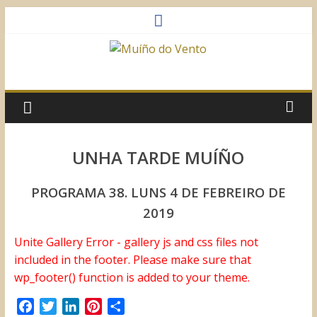
Saltar
al
contenido
Muíño
do
Vento
UNHA TARDE MUÍÑO
Asociación
PROGRAMA 38. LUNS 4 DE FEBREIRO DE
Sociocultural
2019
Unite Gallery Error - gallery js and css files not
included in the footer. Please make sure that
wp_footer() function is added to your theme.
F
T
L
P
C