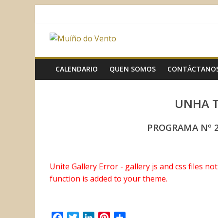
Saltar
al
contenido
Muíño
do
CALENDARIO
QUEN SOMOS
CONTÁCTANO
Vento
UNHA 
Asociación
PROGRAMA Nº 2
Sociocultural
Unite Gallery Error - gallery js and css files n
function is added to your theme.
F
T
L
P
C