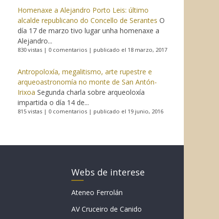
Homenaxe a Alejandro Porto Leis: último
alcalde republicano do Concello de Serantes
O
día 17 de marzo tivo lugar unha homenaxe a
Alejandro...
830 vistas
|
0 comentarios
|
publicado el 18 marzo, 2017
Antropoloxía, megalitismo, arte rupestre e
arqueoastronomía no monte de San Antón-
Irixoa
Segunda charla sobre arqueoloxía
impartida o día 14 de...
815 vistas
|
0 comentarios
|
publicado el 19 junio, 2016
Webs de interese
Ateneo Ferrolán
AV Cruceiro de Canido