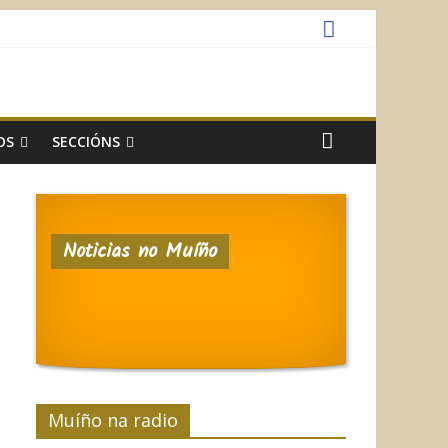
OS
SECCIÓNS
Noticias no Muíño
Muíño na radio