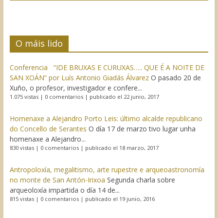
O máis lido
Conferencia “IDE BRUXAS E CURUXAS….. QUE É A NOITE DE
SAN XOÁN” por Luís Antonio Giadás Álvarez
O pasado 20 de
Xuño, o profesor, investigador e confere...
1.075 vistas
|
0 comentarios
|
publicado el 22 junio, 2017
Homenaxe a Alejandro Porto Leis: último alcalde republicano
do Concello de Serantes
O día 17 de marzo tivo lugar unha
homenaxe a Alejandro...
830 vistas
|
0 comentarios
|
publicado el 18 marzo, 2017
Antropoloxía, megalitismo, arte rupestre e arqueoastronomía
no monte de San Antón-Irixoa
Segunda charla sobre
arqueoloxía impartida o día 14 de...
815 vistas
|
0 comentarios
|
publicado el 19 junio, 2016