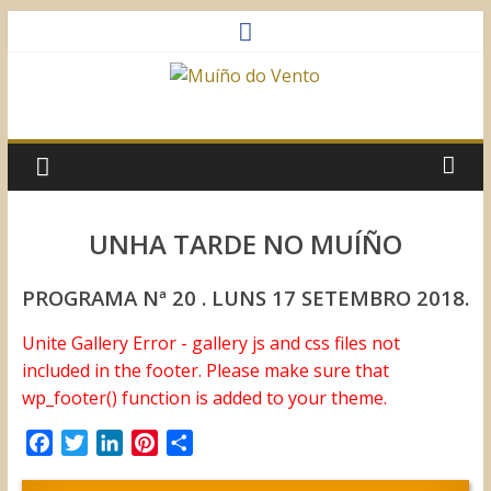
Saltar
al
contenido
Muíño
do
Vento
UNHA TARDE NO MUÍÑO
Asociación
PROGRAMA Nª 20 . LUNS 17 SETEMBRO 2018.
Sociocultural
Unite Gallery Error - gallery js and css files not
included in the footer. Please make sure that
wp_footer() function is added to your theme.
F
T
L
P
C
a
w
i
i
o