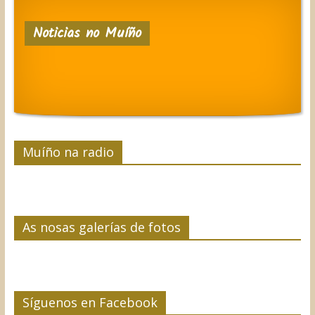
c
i
n
n
m
e
t
k
t
p
Noticias no Muíño
b
t
e
e
a
o
e
d
r
r
o
r
I
e
t
k
n
s
i
t
r
Muíño na radio
As nosas galerías de fotos
Síguenos en Facebook